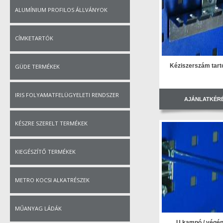
ALUMÍNIUM PROFILOS ÁLLVÁNYOK
CÍMKETARTÓK
Kéziszerszám tart
GÜDE TERMÉKEK
IRIS FOLYAMATFELÜGYELETI RENDSZER
AJÁNLATKÉR
KÉSZRE SZERELT TERMÉKEK
KIEGÉSZÍTŐ TERMÉKEK
METRO KOCSI ALKATRÉSZEK
MŰANYAG LÁDÁK
U kampó / végén