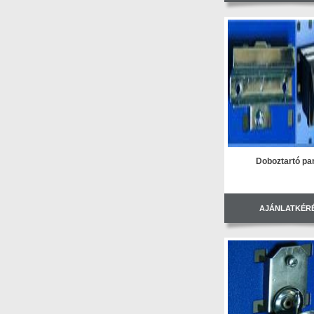
Doboztartó pa
AJÁNLATKÉR