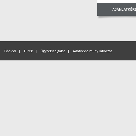
AJÁNLATKÉR
Főoldal
|
Hírek
|
Ügyfélszolgálat
|
Adatvédelmi nyilatkozat