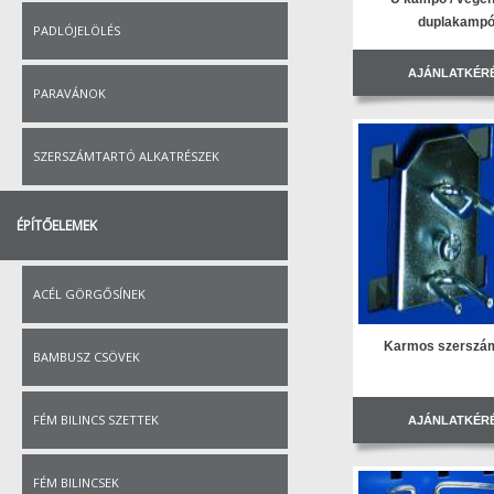
duplakamp
PADLÓJELÖLÉS
AJÁNLATKÉR
PARAVÁNOK
SZERSZÁMTARTÓ ALKATRÉSZEK
ÉPÍTŐELEMEK
ACÉL GÖRGŐSÍNEK
Karmos szerszám
BAMBUSZ CSÖVEK
FÉM BILINCS SZETTEK
AJÁNLATKÉR
FÉM BILINCSEK