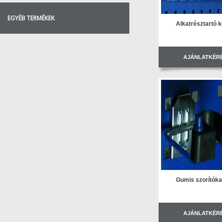
EGYÉB TERMÉKEK
Alkatrésztartó 
AJÁNLATKÉR
Gumis szorítók
AJÁNLATKÉR