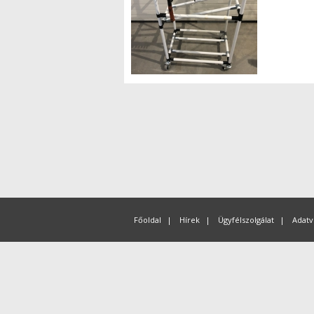
Főoldal
|
Hírek
|
Ügyfélszolgálat
|
Adatv