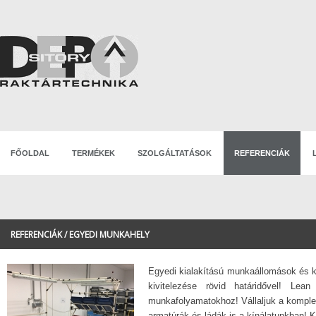
FŐOLDAL
TERMÉKEK
SZOLGÁLTATÁSOK
REFERENCIÁK
REFERENCIÁK / EGYEDI MUNKAHELY
Egyedi kialakítású munkaállomások és k
kivitelezése rövid határidővel! Le
munkafolyamatokhoz! Vállaljuk a komplet
armatúrák és ládák is a kínálatunkban! K