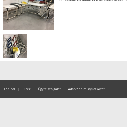
Főoldal
|
Hírek
|
Ügyfélszolgálat
|
Adatvédelmi nyilatkozat