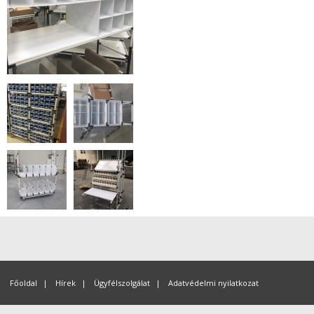
Főoldal
|
Hírek
|
Ügyfélszolgálat
|
Adatvédelmi nyilatkozat