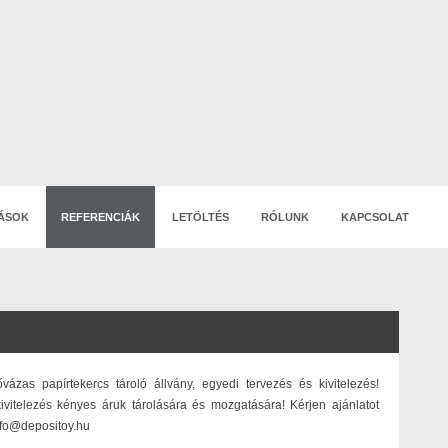
ÁSOK
REFERENCIÁK
LETÖLTÉS
RÓLUNK
KAPCSOLAT
vázas papírtekercs tároló állvány, egyedi tervezés és kivitelezés!
kivitelezés kényes áruk tárolására és mozgatására! Kérjen ajánlatot
fo@depositoy.hu