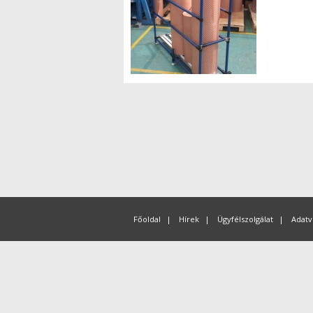
Főoldal
|
Hírek
|
Ügyfélszolgálat
|
Adatv