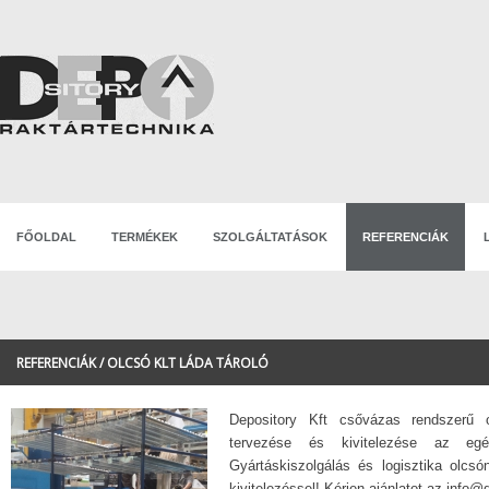
FŐOLDAL
TERMÉKEK
SZOLGÁLTATÁSOK
REFERENCIÁK
REFERENCIÁK / OLCSÓ KLT LÁDA TÁROLÓ
Depository Kft csővázas rendszerű 
tervezése és kivitelezése az egés
Gyártáskiszolgálás és logisztika olcsón
kivitelezéssel! Kérjen ajánlatot az info