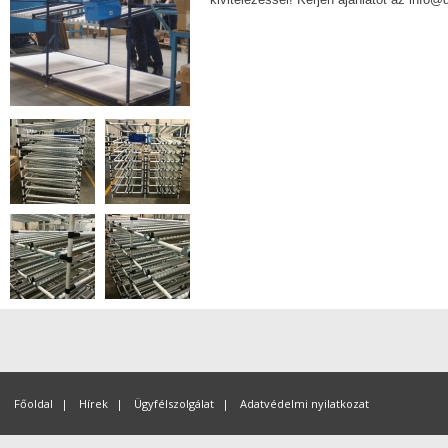
Főoldal
|
Hírek
|
Ügyfélszolgálat
|
Adatvédelmi nyilatkozat