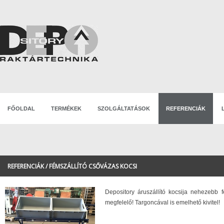
FŐOLDAL
TERMÉKEK
SZOLGÁLTATÁSOK
REFERENCIÁK
REFERENCIÁK / FÉMSZÁLLÍTÓ CSŐVÁZAS KOCSI
Depository áruszállító kocsija nehezebb f
megfelelő! Targoncával is emelhető kivitel!