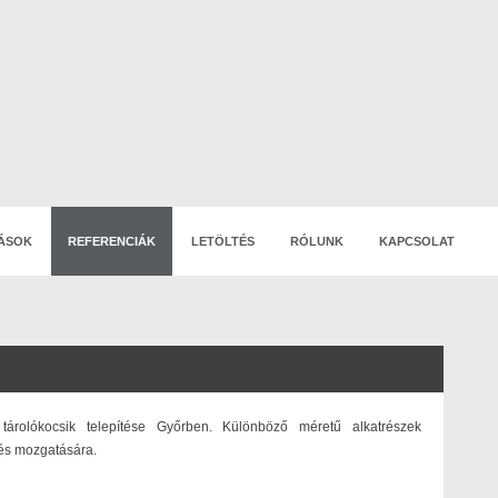
ÁSOK
REFERENCIÁK
LETÖLTÉS
RÓLUNK
KAPCSOLAT
tárolókocsik telepítése Győrben. Különböző méretű alkatrészek
 és mozgatására.